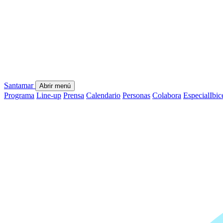
Santamar
Abrir menú
Programa
Line-up
Prensa
Calendario
Personas
Colabora
Especial
Ibic